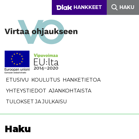
Siirry sisältöön
DIAKONIA-AMMATTIKO
HANKKEET
HAKU
Etusivulle
ETUSIVU
KOULUTUS
HANKETIETOA
YHTEYSTIEDOT
AJANKOHTAISTA
TULOKSET JA JULKAISU
Haku